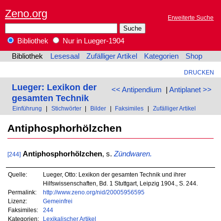
Zeno.org
Erweiterte Suche
Bibliothek
Nur in Lueger-1904
Bibliothek
Lesesaal
Zufälliger Artikel
Kategorien
Shop
DRUCKEN
Lueger: Lexikon der
<< Antipendium
|
Antiplanet >>
gesamten Technik
Einführung
|
Stichwörter
|
Bilder
|
Faksimiles
|
Zufälliger Artikel
Antiphosphorhölzchen
Antiphosphorhölzchen
, s.
Zündwaren.
[244]
Quelle:
Lueger, Otto: Lexikon der gesamten Technik und ihrer
Hilfswissenschaften, Bd. 1 Stuttgart, Leipzig 1904., S. 244.
Permalink:
http://www.zeno.org/nid/20005956595
Lizenz:
Gemeinfrei
Faksimiles:
244
Kategorien:
Lexikalischer Artikel