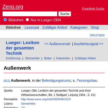
Zeno.org
Erweiterte Suche
Bibliothek
Nur in Lueger-1904
Bibliothek
Lesesaal
Zufälliger Artikel
Kategorien
Shop
DRUCKEN
Lueger: Lexikon
<< Außenvorsiel
|
Ausfahrtssignal >>
der gesamten
Technik
Einführung
|
Stichwörter
|
Bilder
|
Faksimiles
|
Zufälliger Artikel
Außenwerk
Außenwerk
, in der
Befestigungskunst
, s.
Festungsbau.
[411]
Quelle:
Lueger, Otto: Lexikon der gesamten Technik und ihrer
Hilfswissenschaften, Bd. 1 Stuttgart, Leipzig 1904., S. 411.
Permalink:
http://www.zeno.org/nid/2000596332X
Lizenz:
Gemeinfrei
Faksimiles:
411