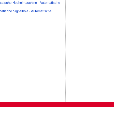
atische Hechelmaschine
·
Automatische
atische Signalboje
·
Automatische