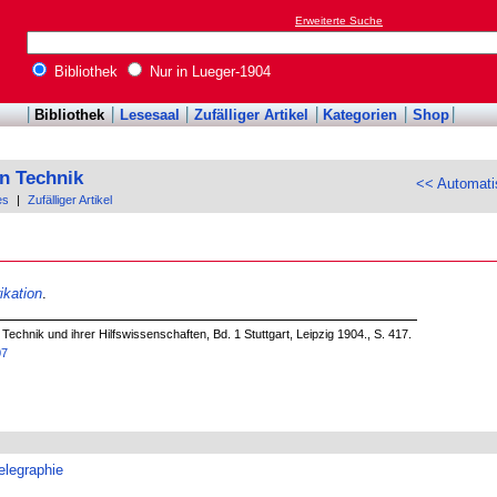
Erweiterte Suche
Bibliothek
Nur in Lueger-1904
Bibliothek
Lesesaal
Zufälliger Artikel
Kategorien
Shop
n Technik
<< Automati
es
|
Zufälliger Artikel
ikation
.
echnik und ihrer Hilfswissenschaften, Bd. 1 Stuttgart, Leipzig 1904., S. 417.
07
elegraphie