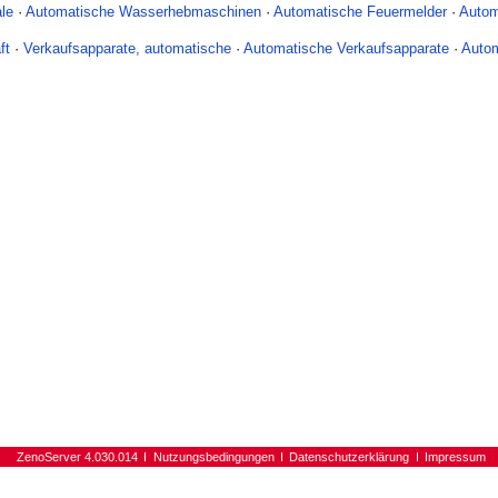
le
·
Automatische Wasserhebmaschinen
·
Automatische Feuermelder
·
Autom
ft
·
Verkaufsapparate, automatische
·
Automatische Verkaufsapparate
·
Autom
ZenoServer 4.030.014
Nutzungsbedingungen
Datenschutzerklärung
Impressum