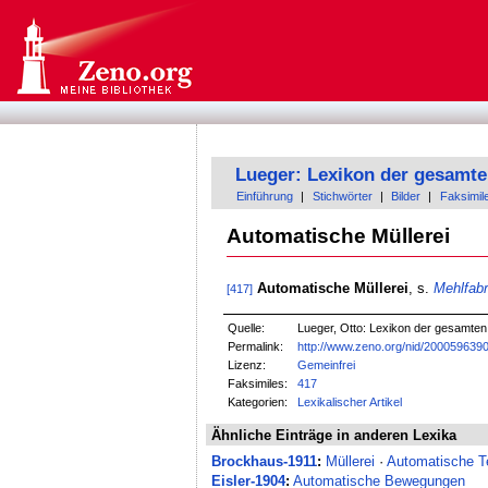
Lueger: Lexikon der gesamte
Einführung
|
Stichwörter
|
Bilder
|
Faksimil
Automatische Müllerei
Automatische Müllerei
, s.
Mehlfabr
[417]
Quelle:
Lueger, Otto: Lexikon der gesamten T
Permalink:
http://www.zeno.org/nid/200059639
Lizenz:
Gemeinfrei
Faksimiles:
417
Kategorien:
Lexikalischer Artikel
Ähnliche Einträge in anderen Lexika
Brockhaus-1911
:
Müllerei
·
Automatische T
Eisler-1904
:
Automatische Bewegungen