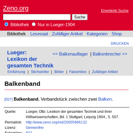
Zeno.org
Erweiterte Suche
Bibliothek
Nur in Lueger-1904
Bibliothek
Lesesaal
Zufälliger Artikel
Kategorien
Shop
DRUCKEN
Lueger:
<< Balkenauflager
|
Balkenbrecher >>
Lexikon der
gesamten Technik
Einführung
|
Stichwörter
|
Bilder
|
Faksimiles
|
Zufälliger Artikel
Balkenband
Balkenband
, Verbandstück zwischen zwei
Balken
.
[507]
Quelle:
Lueger, Otto: Lexikon der gesamten Technik und ihrer
Hilfswissenschaften, Bd. 1 Stuttgart, Leipzig 1904., S. 507.
Permalink:
http://www.zeno.org/nid/20005966132
Lizenz:
Gemeinfrei
Faksimiles:
507