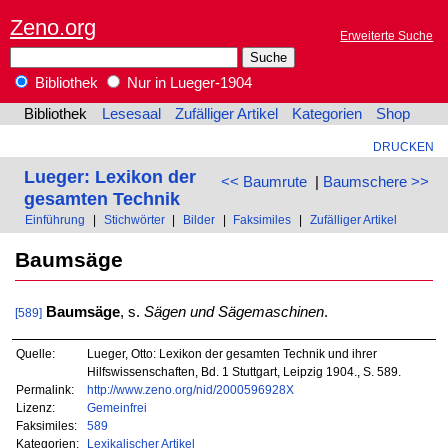
Zeno.org
Erweiterte Suche
Bibliothek
Nur in Lueger-1904
Bibliothek
Lesesaal
Zufälliger Artikel
Kategorien
Shop
DRUCKEN
Lueger: Lexikon der
<< Baumrute
|
Baumschere >>
gesamten Technik
Einführung
|
Stichwörter
|
Bilder
|
Faksimiles
|
Zufälliger Artikel
Baumsäge
Baumsäge
, s.
Sägen und Sägemaschinen
.
[589]
Quelle:
Lueger, Otto: Lexikon der gesamten Technik und ihrer
Hilfswissenschaften, Bd. 1 Stuttgart, Leipzig 1904., S. 589.
Permalink:
http://www.zeno.org/nid/2000596928X
Lizenz:
Gemeinfrei
Faksimiles:
589
Kategorien:
Lexikalischer Artikel