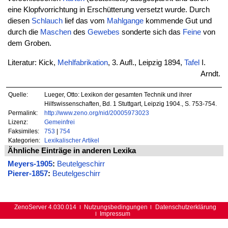
eine Klopfvorrichtung in Erschütterung versetzt wurde. Durch
diesen
Schlauch
lief das vom
Mahlgange
kommende Gut und
durch die
Maschen
des
Gewebes
sonderte sich das
Feine
von
dem Groben.
Literatur: Kick,
Mehlfabrikation
, 3. Aufl., Leipzig 1894,
Tafel
I.
Arndt.
Quelle:
Lueger, Otto: Lexikon der gesamten Technik und ihrer
Hilfswissenschaften, Bd. 1 Stuttgart, Leipzig 1904., S. 753-754.
Permalink:
http://www.zeno.org/nid/20005973023
Lizenz:
Gemeinfrei
Faksimiles:
753
|
754
Kategorien:
Lexikalischer Artikel
Ähnliche Einträge in anderen Lexika
Meyers-1905
:
Beutelgeschirr
Pierer-1857
:
Beutelgeschirr
ZenoServer 4.030.014
Nutzungsbedingungen
Datenschutzerklärung
Impressum