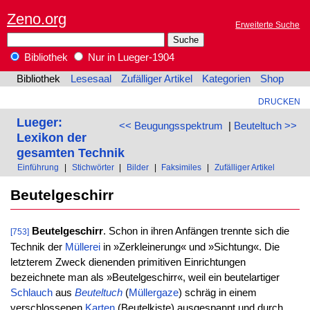
Zeno.org
Erweiterte Suche
Bibliothek
Nur in Lueger-1904
Bibliothek
Lesesaal
Zufälliger Artikel
Kategorien
Shop
DRUCKEN
Lueger:
<< Beugungsspektrum
|
Beuteltuch >>
Lexikon der
gesamten Technik
Einführung
|
Stichwörter
|
Bilder
|
Faksimiles
|
Zufälliger Artikel
Beutelgeschirr
Beutelgeschirr
. Schon in ihren Anfängen trennte sich die
[753]
Technik der
Müllerei
in »Zerkleinerung« und »Sichtung«. Die
letzterem Zweck dienenden primitiven Einrichtungen
bezeichnete man als »Beutelgeschirr«, weil ein beutelartiger
Schlauch
aus
Beuteltuch
(
Müllergaze
) schräg in einem
verschlossenen
Karten
(Beutelkiste) ausgespannt und durch