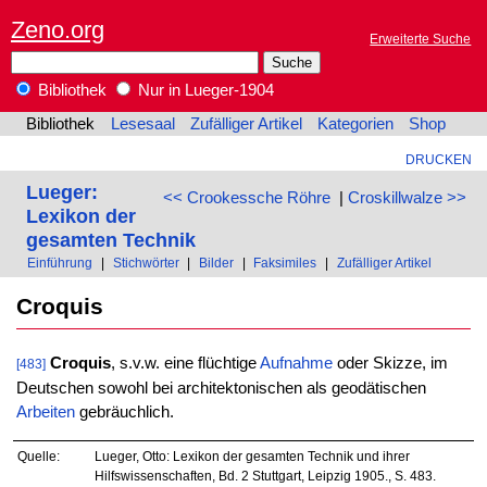
Zeno.org
Erweiterte Suche
Bibliothek
Nur in Lueger-1904
Bibliothek
Lesesaal
Zufälliger Artikel
Kategorien
Shop
DRUCKEN
Lueger:
<< Crookessche Röhre
|
Croskillwalze >>
Lexikon der
gesamten Technik
Einführung
|
Stichwörter
|
Bilder
|
Faksimiles
|
Zufälliger Artikel
Croquis
Croquis
, s.v.w. eine flüchtige
Aufnahme
oder Skizze, im
[483]
Deutschen sowohl bei architektonischen als geodätischen
Arbeiten
gebräuchlich.
Quelle:
Lueger, Otto: Lexikon der gesamten Technik und ihrer
Hilfswissenschaften, Bd. 2 Stuttgart, Leipzig 1905., S. 483.