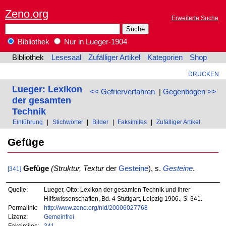
Zeno.org
Erweiterte Suche
Bibliothek
Nur in Lueger-1904
Bibliothek
Lesesaal
Zufälliger Artikel
Kategorien
Shop
DRUCKEN
Lueger: Lexikon
<< Gefrierverfahren
|
Gegenbogen >>
der gesamten
Technik
Einführung
|
Stichwörter
|
Bilder
|
Faksimiles
|
Zufälliger Artikel
Gefüge
Gefüge
(Struktur, Textur
der
Gesteine
), s.
Gesteine
.
[341]
Quelle:
Lueger, Otto: Lexikon der gesamten Technik und ihrer
Hilfswissenschaften, Bd. 4 Stuttgart, Leipzig 1906., S. 341.
Permalink:
http://www.zeno.org/nid/20006027768
Lizenz:
Gemeinfrei
Faksimiles:
341