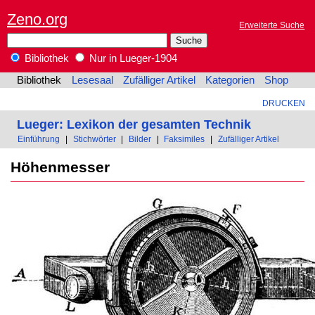
Zeno.org
Erweiterte Suche
Bibliothek
Nur in Lueger-1904
Bibliothek
Lesesaal
Zufälliger Artikel
Kategorien
Shop
DRUCKEN
Lueger: Lexikon der gesamten Technik
Einführung
|
Stichwörter
|
Bilder
|
Faksimiles
|
Zufälliger Artikel
Höhenmesser