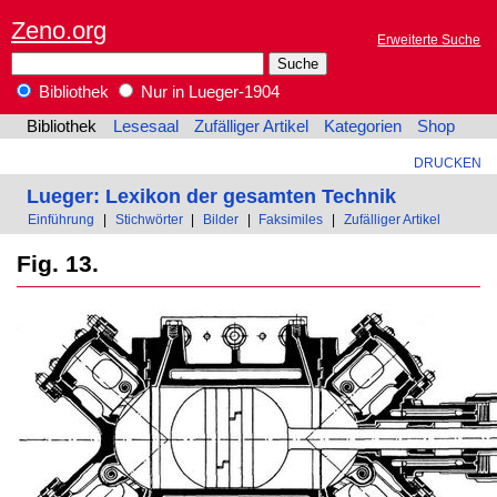
Zeno.org
Erweiterte Suche
Bibliothek
Nur in Lueger-1904
Bibliothek
Lesesaal
Zufälliger Artikel
Kategorien
Shop
DRUCKEN
Lueger: Lexikon der gesamten Technik
Einführung
|
Stichwörter
|
Bilder
|
Faksimiles
|
Zufälliger Artikel
Fig. 13.