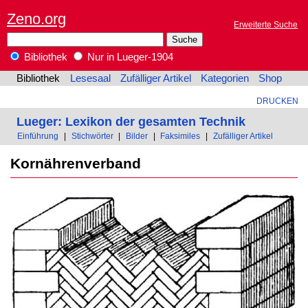
Zeno.org
Erweiterte Suche
Bibliothek
Nur in Lueger-1904
Bibliothek
Lesesaal
Zufälliger Artikel
Kategorien
Shop
DRUCKEN
Lueger: Lexikon der gesamten Technik
Einführung
|
Stichwörter
|
Bilder
|
Faksimiles
|
Zufälliger Artikel
Kornährenverband