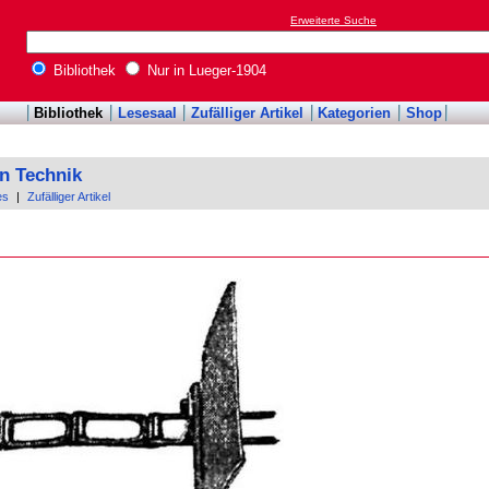
Erweiterte Suche
Bibliothek
Nur in Lueger-1904
Bibliothek
Lesesaal
Zufälliger Artikel
Kategorien
Shop
n Technik
es
|
Zufälliger Artikel