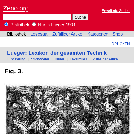
Zeno.org
Erweiterte Suche
Bibliothek
Nur in Lueger-1904
Bibliothek
Lesesaal
Zufälliger Artikel
Kategorien
Shop
DRUCKEN
Lueger: Lexikon der gesamten Technik
Einführung
|
Stichwörter
|
Bilder
|
Faksimiles
|
Zufälliger Artikel
Fig. 3.