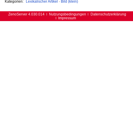
Kategorien:
Lexikalischer Artikel
·
Bild (klein)
ZenoServer 4.030.014
Nutzungsbedingungen
Datenschutzerklärung
Impressum