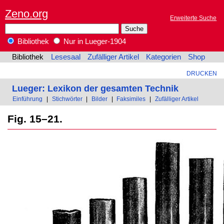
Zeno.org
Erweiterte Suche
Bibliothek
Nur in Lueger-1904
Bibliothek
Lesesaal
Zufälliger Artikel
Kategorien
Shop
DRUCKEN
Lueger: Lexikon der gesamten Technik
Einführung
|
Stichwörter
|
Bilder
|
Faksimiles
|
Zufälliger Artikel
Fig. 15–21.