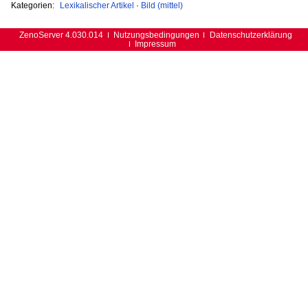
Kategorien:
Lexikalischer Artikel
·
Bild (mittel)
ZenoServer 4.030.014
Nutzungsbedingungen
Datenschutzerklärung
Impressum