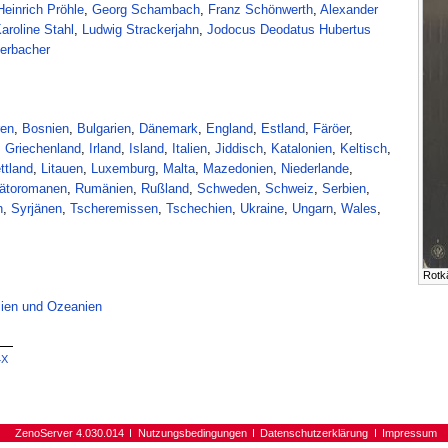
Heinrich Pröhle
,
Georg Schambach
,
Franz Schönwerth
,
Alexander
aroline Stahl
,
Ludwig Strackerjahn
,
Jodocus Deodatus Hubertus
erbacher
en
,
Bosnien
,
Bulgarien
,
Dänemark
,
England
,
Estland
,
Färöer
,
,
Griechenland
,
Irland
,
Island
,
Italien
,
Jiddisch
,
Katalonien
,
Keltisch
,
ttland
,
Litauen
,
Luxemburg
,
Malta
,
Mazedonien
,
Niederlande
,
ätoromanen
,
Rumänien
,
Rußland
,
Schweden
,
Schweiz
,
Serbien
,
n
,
Syrjänen
,
Tscheremissen
,
Tschechien
,
Ukraine
,
Ungarn
,
Wales
,
Rotk
lien und Ozeanien
4X
ZenoServer 4.030.014
Nutzungsbedingungen
Datenschutzerklärung
Impressum