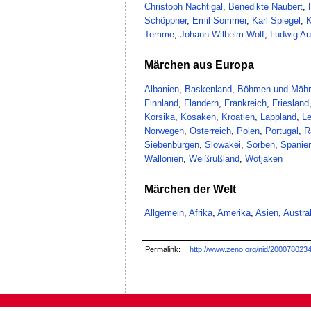
Christoph Nachtigal
,
Benedikte Naubert
,
Schöppner
,
Emil Sommer
,
Karl Spiegel
,
K
Temme
,
Johann Wilhelm Wolf
,
Ludwig Au
Märchen aus Europa
Albanien
,
Baskenland
,
Böhmen und Mähr
Finnland
,
Flandern
,
Frankreich
,
Friesland
Korsika
,
Kosaken
,
Kroatien
,
Lappland
,
Le
Norwegen
,
Österreich
,
Polen
,
Portugal
,
R
Siebenbürgen
,
Slowakei
,
Sorben
,
Spanie
Wallonien
,
Weißrußland
,
Wotjaken
Märchen der Welt
Allgemein
,
Afrika
,
Amerika
,
Asien
,
Austra
Permalink:
http://www.zeno.org/nid/200078023