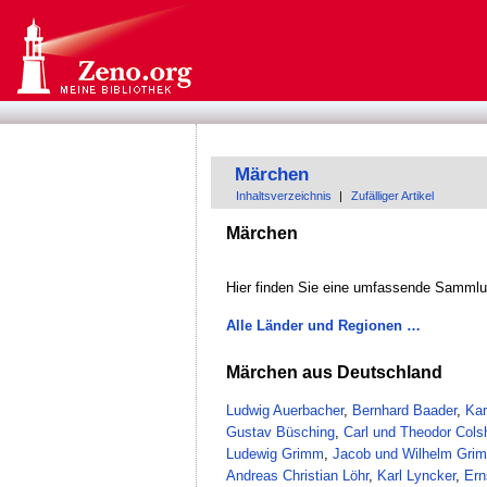
Märchen
Inhaltsverzeichnis
|
Zufälliger Artikel
Märchen
Hier finden Sie eine umfassende Sammlu
Alle Länder und Regionen …
Märchen aus Deutschland
Ludwig Auerbacher
,
Bernhard Baader
,
Kar
Gustav Büsching
,
Carl und Theodor Cols
Ludewig Grimm
,
Jacob und Wilhelm Gri
Andreas Christian Löhr
,
Karl Lyncker
,
Ern