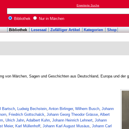
Erweiterte Suche
Bibliothek
Nur in Märchen
Bibliothek
Lesesaal
Zufälliger Artikel
Kategorien
Shop
ng von Märchen, Sagen und Geschichten aus Deutschland, Europa und der g
l Bartsch
,
Ludwig Bechstein
,
Anton Birlinger
,
Wilhem Busch
,
Johann
horn
,
Friedrich Gottschalck
,
Johann Georg Theodor Grässe
,
Albert
mm
,
Ulrich Jahn
,
Adalbert Kuhn
,
Johann Heinrich Lehnert
,
Johann
st Meier
,
Karl Müllenhoff
,
Johann Karl August Musäus
,
Johann Carl