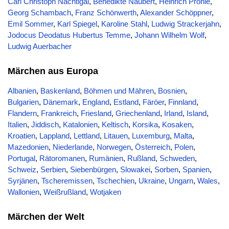
Carl Christoph Nachtigal
,
Benedikte Naubert
,
Heinrich Pröhle
,
Georg Schambach
,
Franz Schönwerth
,
Alexander Schöppner
,
Emil Sommer
,
Karl Spiegel
,
Karoline Stahl
,
Ludwig Strackerjahn
,
Jodocus Deodatus Hubertus Temme
,
Johann Wilhelm Wolf
,
Ludwig Auerbacher
Märchen aus Europa
Albanien
,
Baskenland
,
Böhmen und Mähren
,
Bosnien
,
Bulgarien
,
Dänemark
,
England
,
Estland
,
Färöer
,
Finnland
,
Flandern
,
Frankreich
,
Friesland
,
Griechenland
,
Irland
,
Island
,
Italien
,
Jiddisch
,
Katalonien
,
Keltisch
,
Korsika
,
Kosaken
,
Kroatien
,
Lappland
,
Lettland
,
Litauen
,
Luxemburg
,
Malta
,
Mazedonien
,
Niederlande
,
Norwegen
,
Österreich
,
Polen
,
Portugal
,
Rätoromanen
,
Rumänien
,
Rußland
,
Schweden
,
Schweiz
,
Serbien
,
Siebenbürgen
,
Slowakei
,
Sorben
,
Spanien
,
Syrjänen
,
Tscheremissen
,
Tschechien
,
Ukraine
,
Ungarn
,
Wales
,
Wallonien
,
Weißrußland
,
Wotjaken
Märchen der Welt