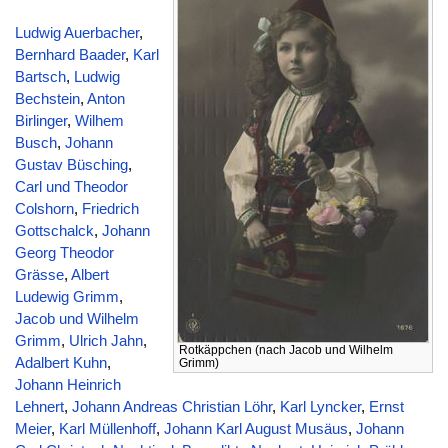
Ludwig Auerbacher
,
Bernhard Baader
,
Karl
Bartsch
,
Ludwig
Bechstein
,
Anton
Birlinger
,
Wilhem
Busch
,
Johann
Gustav Büsching
,
Carl und Theodor
Colshorn
,
Friedrich
Gottschalck
,
Johann
Georg Theodor
Grässe
,
Albert
Ludewig Grimm
,
Jacob und Wilhelm
Grimm
,
Ulrich Jahn
,
Rotkäppchen (nach Jacob und Wilhelm
Adalbert Kuhn
,
Grimm)
Johann Heinrich
Lehnert
,
Johann Andreas Christian Löhr
,
Karl Lyncker
,
Ernst
Meier
,
Karl Müllenhoff
,
Johann Karl August Musäus
,
Johann