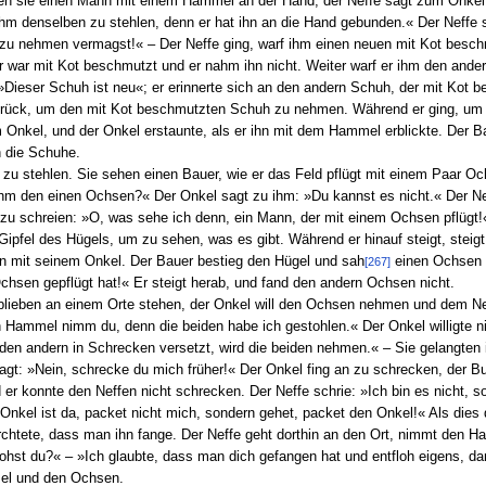
en sie einen Mann mit einem Hammel an der Hand; der Neffe sagt zum Onke
ihm denselben zu stehlen, denn er hat ihn an die Hand gebunden.« Der Neffe
 zu nehmen vermagst!« – Der Neffe ging, warf ihm einen neuen mit Kot besch
ar mit Kot beschmutzt und er nahm ihn nicht. Weiter warf er ihm den andern
: »Dieser Schuh ist neu«; er erinnerte sich an den andern Schuh, der mit Ko
urück, um den mit Kot beschmutzten Schuh zu nehmen. Während er ging, u
Onkel, und der Onkel erstaunte, als er ihn mit dem Hammel erblickte. Der 
 die Schuhe.
zu stehlen. Sie sehen einen Bauer, wie er das Feld pflügt mit einem Paar Oc
ihm den einen Ochsen?« Der Onkel sagt zu ihm: »Du kannst es nicht.« Der N
u schreien: »O, was sehe ich denn, ein Mann, der mit einem Ochsen pflügt!« A
Gipfel des Hügels, um zu sehen, was es gibt. Während er hinauf steigt, stei
 mit seinem Onkel. Der Bauer bestieg den Hügel und sah
einen Ochsen u
[267]
chsen gepflügt hat!« Er steigt herab, und fand den andern Ochsen nicht.
e blieben an einem Orte stehen, der Onkel will den Ochsen nehmen und dem N
n Hammel nimm du, denn die beiden habe ich gestohlen.« Der Onkel willigte n
en andern in Schrecken versetzt, wird die beiden nehmen.« – Sie gelangten 
gt: »Nein, schrecke du mich früher!« Der Onkel fing an zu schrecken, der Bu
 er konnte den Neffen nicht schrecken. Der Neffe schrie: »Ich bin es nicht, 
r Onkel ist da, packet nicht mich, sondern gehet, packet den Onkel!« Als dies
fürchtete, dass man ihn fange. Der Neffe geht dorthin an den Ort, nimmt den
hst du?« – »Ich glaubte, dass man dich gefangen hat und entfloh eigens, d
el und den Ochsen.