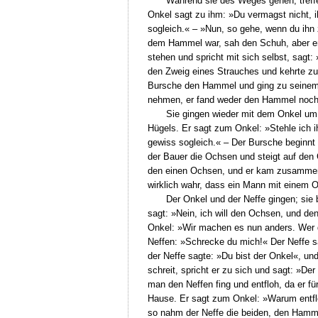
Während sie des Weges gehen, treff
Onkel sagt zu ihm: »Du vermagst nicht, 
sogleich.« – »Nun, so gehe, wenn du ihn
dem Hammel war, sah den Schuh, aber er w
stehen und spricht mit sich selbst, sagt
den Zweig eines Strauches und kehrte z
Bursche den Hammel und ging zu seinem 
nehmen, er fand weder den Hammel noch
Sie gingen wieder mit dem Onkel um 
Hügels. Er sagt zum Onkel: »Stehle ich 
gewiss sogleich.« – Der Bursche beginnt z
der Bauer die Ochsen und steigt auf den 
den einen Ochsen, und er kam zusammen
wirklich wahr, dass ein Mann mit einem O
Der Onkel und der Neffe gingen; si
sagt: »Nein, ich will den Ochsen, und de
Onkel: »Wir machen es nun anders. Wer d
Neffen: »Schrecke du mich!« Der Neffe sa
der Neffe sagte: »Du bist der Onkel«, und
schreit, spricht er zu sich und sagt: »De
man den Neffen fing und entfloh, da er 
Hause. Er sagt zum Onkel: »Warum entflo
so nahm der Neffe die beiden, den Hamm