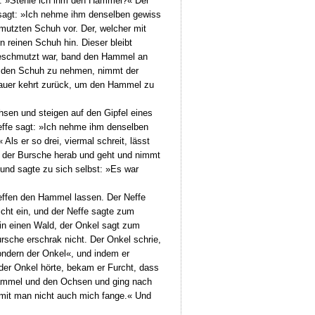
l: »Stehle ich ihm den Hammel?« Der
 sagt: »Ich nehme ihm denselben gewiss
mutzten Schuh vor. Der, welcher mit
 reinen Schuh hin. Dieser bleibt
t beschmutzt war, band den Hammel an
m den Schuh zu nehmen, nimmt der
Bauer kehrt zurück, um den Hammel zu
hsen und steigen auf den Gipfel eines
effe sagt: »Ich nehme ihm denselben
ls er so drei, viermal schreit, lässt
gt der Bursche herab und geht und nimmt
nd sagte zu sich selbst: »Es war
effen den Hammel lassen. Der Neffe
icht ein, und der Neffe sagte zum
in einen Wald, der Onkel sagt zum
rsche erschrak nicht. Der Onkel schrie,
sondern der Onkel«, und indem er
 der Onkel hörte, bekam er Furcht, dass
 Hammel und den Ochsen und ging nach
amit man nicht auch mich fange.« Und