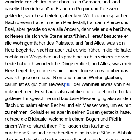
wunderte er sich, trat aber dann in ein Gemach, und fand
daselbst herrlich schöne Frauen in Purpur und Pelzwerk
gekleidet, welche arbeiteten, aber kein Wort zu ihm sprachen.
Nach diesem trat er in einen Pferdestall, traf darin Pferde und
Esel, aber gerade so wie alle Andern, denn wie er sie berührte,
schienen sie sich wie Steine anzufühlen. Hierauf besuchte er
alle Wohngemächer des Palastes, und fand Alles, was sein
Herz begehrte. Nachher aber trat er, wie früher, in die Hofhalle,
dachte an's Weggehen und sprach bei sich in seinem Herzen:
heute habe ich wunderliche Dinge erblickt, und Alles, was mein
Herz begehrte, konnte es hier finden. Indessen wird über das,
was ich gesehen habe, Niemand meinen Worten glauben,
darum ist es gut zum Beweis
der Wahrheit etwas von hier
[195]
mitzunehmen. Er schaute also auf die obere Tafel und erblickte
goldene Trinkgeschirre und kostbare Messer, ging also an den
Tisch und nahm einen Becher und ein Messer weg, um es mit
zu nehmen. Sobald er es aber in seinen Busen gesteckt hatte,
richtete die Bildsäule, welche mit einem Bogen und Pfeil in
einem Winkel stand, ihren Pfeil gegen den Karfunkel,
durchschoß ihn und zerschmetterte ihn in viele Stücke. Alsbald
aber ward die Halle finster wie die Nacht, und der Kleriker ward,