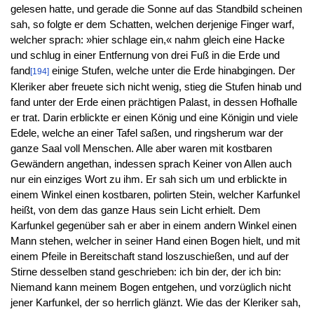
gelesen hatte, und gerade die Sonne auf das Standbild scheinen
sah, so folgte er dem Schatten, welchen derjenige Finger warf,
welcher sprach: »hier schlage ein,« nahm gleich eine Hacke
und schlug in einer Entfernung von drei Fuß in die Erde und
fand
einige Stufen, welche unter die Erde hinabgingen. Der
[194]
Kleriker aber freuete sich nicht wenig, stieg die Stufen hinab und
fand unter der Erde einen prächtigen Palast, in dessen Hofhalle
er trat. Darin erblickte er einen König und eine Königin und viele
Edele, welche an einer Tafel saßen, und ringsherum war der
ganze Saal voll Menschen. Alle aber waren mit kostbaren
Gewändern angethan, indessen sprach Keiner von Allen auch
nur ein einziges Wort zu ihm. Er sah sich um und erblickte in
einem Winkel einen kostbaren, polirten Stein, welcher Karfunkel
heißt, von dem das ganze Haus sein Licht erhielt. Dem
Karfunkel gegenüber sah er aber in einem andern Winkel einen
Mann stehen, welcher in seiner Hand einen Bogen hielt, und mit
einem Pfeile in Bereitschaft stand loszuschießen, und auf der
Stirne desselben stand geschrieben: ich bin der, der ich bin:
Niemand kann meinem Bogen entgehen, und vorzüglich nicht
jener Karfunkel, der so herrlich glänzt. Wie das der Kleriker sah,