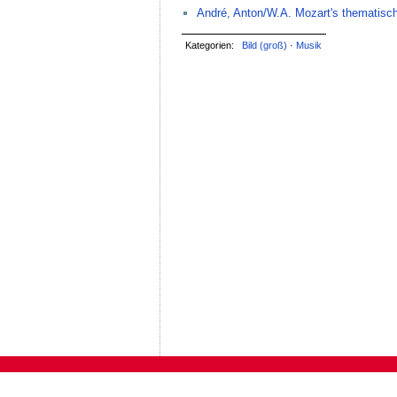
André, Anton/W.A. Mozart's thematisc
Kategorien:
Bild (groß)
·
Musik