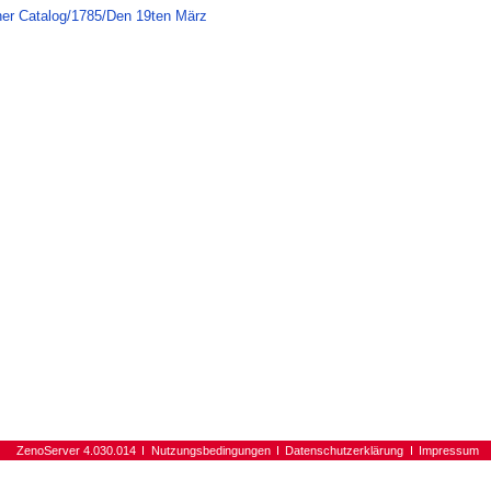
her Catalog/1785/Den 19ten März
ZenoServer 4.030.014
Nutzungsbedingungen
Datenschutzerklärung
Impressum