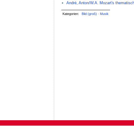
André, Anton/W.A. Mozart's thematisc
Kategorien:
Bild (groß)
·
Musik