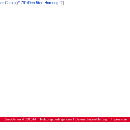
her Catalog/1791/Den 5ten Hornung [2]
ZenoServer 4.030.014
Nutzungsbedingungen
Datenschutzerklärung
Impressum