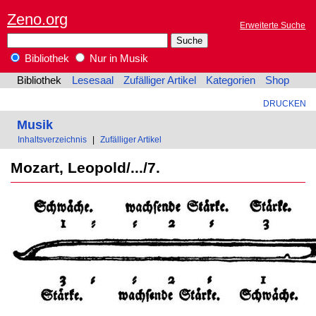
Zeno.org
Erweiterte Suche
Bibliothek
Nur in Musik
Bibliothek
Lesesaal
Zufälliger Artikel
Kategorien
Shop
DRUCKEN
Musik
Inhaltsverzeichnis
|
Zufälliger Artikel
Mozart, Leopold/.../7.