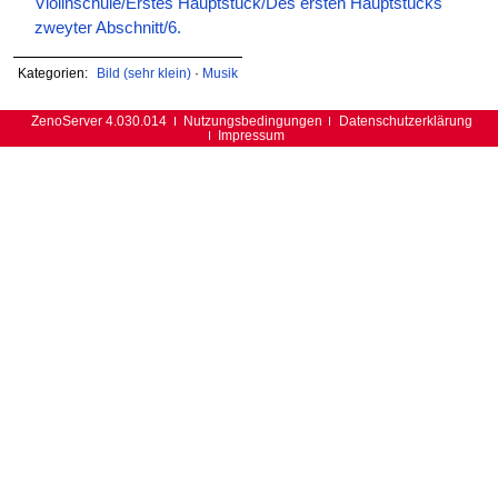
Violinschule/Erstes Hauptstück/Des ersten Hauptstücks
zweyter Abschnitt/6.
Kategorien:
Bild (sehr klein)
·
Musik
ZenoServer 4.030.014
Nutzungsbedingungen
Datenschutzerklärung
Impressum