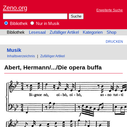
Zeno.org
Erweiterte Suche
Bibliothek
Nur in Musik
Bibliothek
Lesesaal
Zufälliger Artikel
Kategorien
Shop
DRUCKEN
Musik
Inhaltsverzeichnis
|
Zufälliger Artikel
Abert, Hermann/.../Die opera buffa