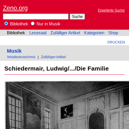
Zeno.org
Erweiterte Suche
Bibliothek
Nur in Musik
Bibliothek
Lesesaal
Zufälliger Artikel
Kategorien
Shop
DRUCKEN
Musik
Inhaltsverzeichnis
|
Zufälliger Artikel
Schiedermair, Ludwig/.../Die Familie