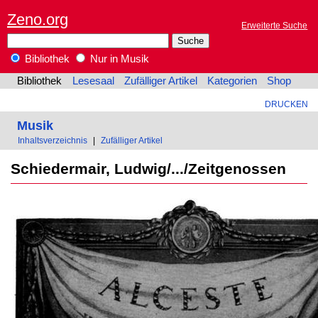
Zeno.org
Erweiterte Suche
Bibliothek
Nur in Musik
Bibliothek
Lesesaal
Zufälliger Artikel
Kategorien
Shop
DRUCKEN
Musik
Inhaltsverzeichnis
|
Zufälliger Artikel
Schiedermair, Ludwig/.../Zeitgenossen