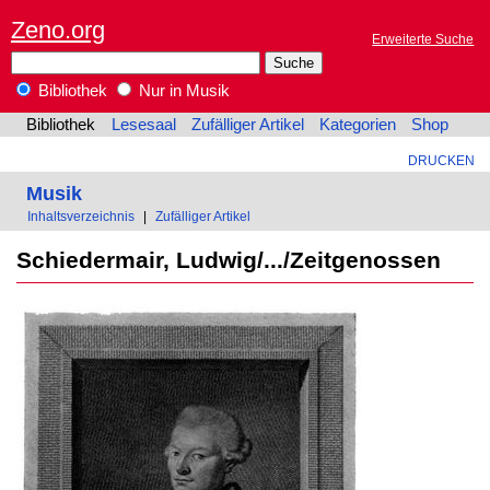
Zeno.org
Erweiterte Suche
Bibliothek
Nur in Musik
Bibliothek
Lesesaal
Zufälliger Artikel
Kategorien
Shop
DRUCKEN
Musik
Inhaltsverzeichnis
|
Zufälliger Artikel
Schiedermair, Ludwig/.../Zeitgenossen