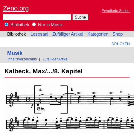
Zeno.org
Erweiterte Suche
Bibliothek
Nur in Musik
Bibliothek
Lesesaal
Zufälliger Artikel
Kategorien
Shop
DRUCKEN
Musik
Inhaltsverzeichnis
|
Zufälliger Artikel
Kalbeck, Max/.../8. Kapitel