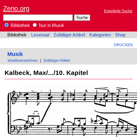
Zeno.org
Erweiterte Suche
Bibliothek
Nur in Musik
Bibliothek
Lesesaal
Zufälliger Artikel
Kategorien
Shop
DRUCKEN
Musik
Inhaltsverzeichnis
|
Zufälliger Artikel
Kalbeck, Max/.../10. Kapitel