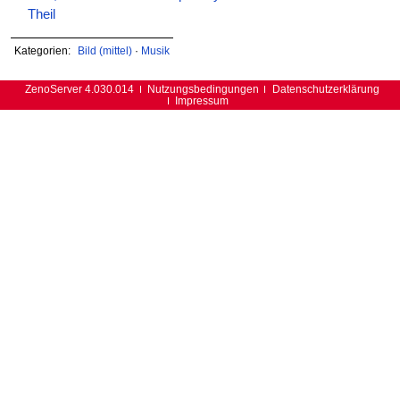
Theil
Kategorien:
Bild (mittel)
·
Musik
ZenoServer 4.030.014
Nutzungsbedingungen
Datenschutzerklärung
Impressum