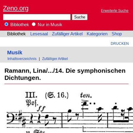
Zeno.org
Erweiterte Suche
Bibliothek
Nur in Musik
Bibliothek
Lesesaal
Zufälliger Artikel
Kategorien
Shop
DRUCKEN
Musik
Inhaltsverzeichnis
|
Zufälliger Artikel
Ramann, Lina/.../14. Die symphonischen
Dichtungen.