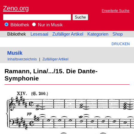
Zeno.org
Erweiterte Suche
Bibliothek
Nur in Musik
Bibliothek
Lesesaal
Zufälliger Artikel
Kategorien
Shop
DRUCKEN
Musik
Inhaltsverzeichnis
|
Zufälliger Artikel
Ramann, Lina/.../15. Die Dante-
Symphonie