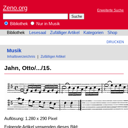
Zeno.org
Erweiterte Suche
Bibliothek
Nur in Musik
Bibliothek
Lesesaal
Zufälliger Artikel
Kategorien
Shop
DRUCKEN
Musik
Inhaltsverzeichnis
|
Zufälliger Artikel
Jahn, Otto/.../15.
Auflösung: 1.280 x 290 Pixel
Folgende Artikel verwenden dieses Bild: