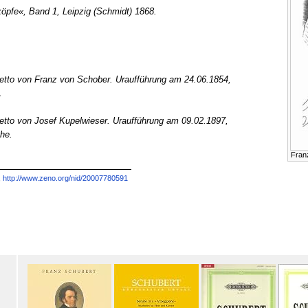
köpfe«, Band 1, Leipzig (Schmidt) 1868.
retto von Franz von Schober. Uraufführung am 24.06.1854,
.
etto von Josef Kupelwieser. Uraufführung am 09.02.1897,
uhe.
Fran
,
http://www.zeno.org/nid/20007780591