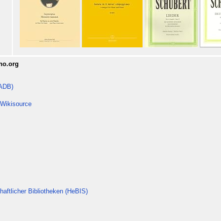
no.org
(ADB)
 Wikisource
aftlicher Bibliotheken (HeBIS)