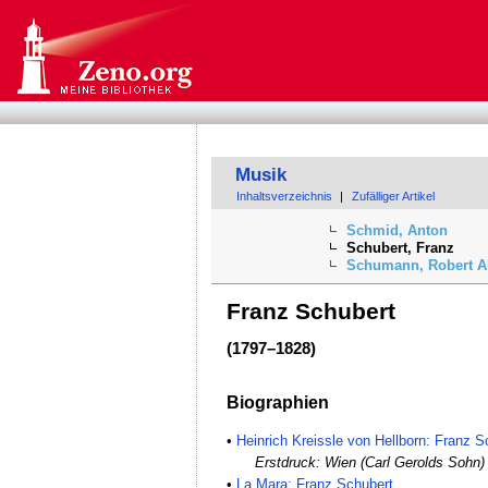
Musik
Inhaltsverzeichnis
|
Zufälliger Artikel
Schmid, Anton
Schubert, Franz
Schumann, Robert A
Franz Schubert
(1797–1828)
Biographien
•
Heinrich Kreissle von Hellborn: Franz S
Erstdruck: Wien (Carl Gerolds Sohn)
•
La Mara: Franz Schubert