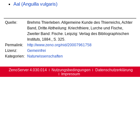
Aal (Anguilla vulgaris)
Quelle:
Brehms Thierleben. Allgemeine Kunde des Thierreichs, Achter
Band, Dritte Abtheilung: Kriechthiere, Lurche und Fische,
Zweiter Band: Fische. Leipzig: Verlag des Bibliographischen
Instituts, 1884., S. 325.
Permalink:
http://www.zeno.org/nid/20007961758
Lizenz:
Gemeinfrei
Kategorien:
Naturwissenschaften
ZenoServer 4.030.014
Nutzungsbedingungen
Datenschutzerklärung
Impressum