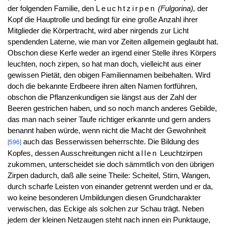
der folgenden Familie, den
Leuchtzirpen
(Fulgorina),
der
Kopf die Hauptrolle und bedingt für eine große Anzahl ihrer
Mitglieder die Körpertracht, wird aber nirgends zur Licht
spendenden Laterne, wie man vor Zeiten allgemein geglaubt hat.
Obschon diese Kerfe weder an irgend einer Stelle ihres Körpers
leuchten, noch zirpen, so hat man doch, vielleicht aus einer
gewissen Pietät, den obigen Familiennamen beibehalten. Wird
doch die bekannte Erdbeere ihren alten Namen fortführen,
obschon die Pflanzenkundigen sie längst aus der Zahl der
Beeren gestrichen haben, und so noch manch anderes Gebilde,
das man nach seiner Taufe richtiger erkannte und gern anders
benannt haben würde, wenn nicht die Macht der Gewohnheit
auch das Besserwissen beherrschte. Die Bildung des
[596]
Kopfes, dessen Ausschreitungen nicht
allen
Leuchtzirpen
zukommen, unterscheidet sie doch sämmtlich von den übrigen
Zirpen dadurch, daß alle seine Theile: Scheitel, Stirn, Wangen,
durch scharfe Leisten von einander getrennt werden und er da,
wo keine besonderen Umbildungen diesen Grundcharakter
verwischen, das Eckige als solchen zur Schau trägt. Neben
jedem der kleinen Netzaugen steht nach innen ein Punktauge,