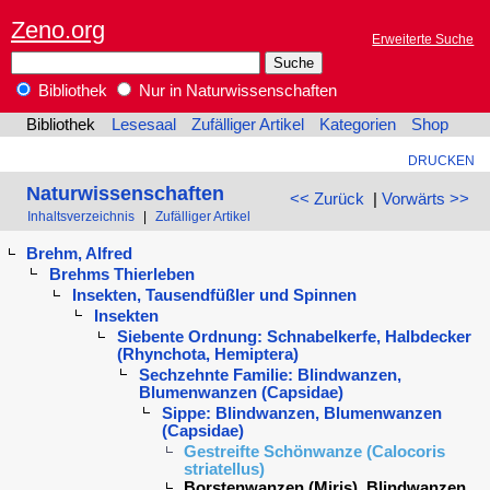
Zeno.org
Erweiterte Suche
Bibliothek
Nur in Naturwissenschaften
Bibliothek
Lesesaal
Zufälliger Artikel
Kategorien
Shop
DRUCKEN
Naturwissenschaften
<< Zurück
|
Vorwärts >>
Inhaltsverzeichnis
|
Zufälliger Artikel
Brehm, Alfred
Brehms Thierleben
Insekten, Tausendfüßler und Spinnen
Insekten
Siebente Ordnung: Schnabelkerfe, Halbdecker
(Rhynchota, Hemiptera)
Sechzehnte Familie: Blindwanzen,
Blumenwanzen (Capsidae)
Sippe: Blindwanzen, Blumenwanzen
(Capsidae)
Gestreifte Schönwanze (Calocoris
striatellus)
Borstenwanzen (Miris), Blindwanzen