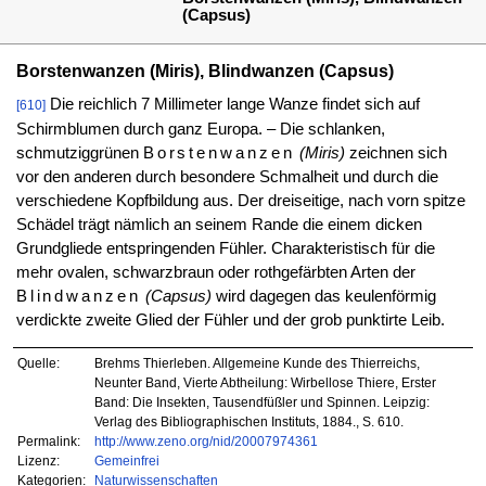
(Capsus)
Borstenwanzen (Miris), Blindwanzen (Capsus)
Die reichlich 7 Millimeter lange Wanze findet sich auf
[610]
Schirmblumen durch ganz Europa. – Die schlanken,
schmutziggrünen
Borstenwanzen
(Miris)
zeichnen sich
vor den anderen durch besondere Schmalheit und durch die
verschiedene Kopfbildung aus. Der dreiseitige, nach vorn spitze
Schädel trägt nämlich an seinem Rande die einem dicken
Grundgliede entspringenden Fühler. Charakteristisch für die
mehr ovalen, schwarzbraun oder rothgefärbten Arten der
Blindwanzen
(Capsus)
wird dagegen das keulenförmig
verdickte zweite Glied der Fühler und der grob punktirte Leib.
Quelle:
Brehms Thierleben. Allgemeine Kunde des Thierreichs,
Neunter Band, Vierte Abtheilung: Wirbellose Thiere, Erster
Band: Die Insekten, Tausendfüßler und Spinnen. Leipzig:
Verlag des Bibliographischen Instituts, 1884., S. 610.
Permalink:
http://www.zeno.org/nid/20007974361
Lizenz:
Gemeinfrei
Kategorien:
Naturwissenschaften