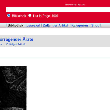
Erweiterte Suche
Bibliothek
Nur in Pagel-1901
Bibliothek
Lesesaal
Zufälliger Artikel
Kategorien
Shop
orragender Ärzte
es
|
Zufälliger Artikel