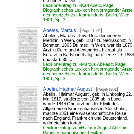
schrieb A.: » Die ...
Lexikoneintrag zu »Karl Abel«. Pagel:
Biographisches Lexikon hervorragender Ärzte
des neunzehnten Jahrhunderts. Berlin, Wien
1901, Sp. 3.
Abeles, Marcus
[
]
Pagel-1901
Abeles , Marcus , Priv.-Doc. der inneren
Medizin in Wien, geb. 1837 zu Nedraschitz in
Böhmen, 1863 Dr. med. in Wien, war bis 1870
Arzt in Cairo und Alexandrien, hierauf als
Kurarzt in Karlsbad thätig, habilitierte sich 1884
und starb 30 ...
Lexikoneintrag zu »Marcus Abeles«. Pagel:
Biographisches Lexikon hervorragender Ärzte
des neunzehnten Jahrhunderts. Berlin, Wien
1901, Sp. 3.
Abelin, Hjalmar August
[
]
Pagel-1901
Abelin , Hjalmar August , geb. in Linköping 22.
Mai 1817, studierte von 1835 ab in Lund,
wurde 1849 Oberarzt bei der Klinik des
Allgemeinen Krankenhauses in Stockholm,
machte 1851 eine wissenschaftliche Reise
nach England, Frankreich und Deutschland,
widmete sich fortab ...
Lexikoneintrag zu »Hjalmar August Abelin«.
Pagel: Biographisches Lexikon