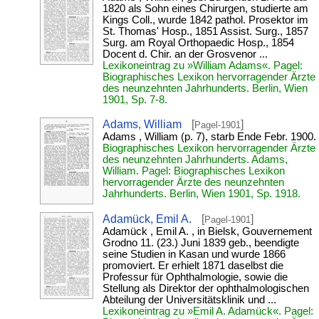
1820 als Sohn eines Chirurgen, studierte am
Kings Coll., wurde 1842 pathol. Prosektor im
St. Thomas' Hosp., 1851 Assist. Surg., 1857
Surg. am Royal Orthopaedic Hosp., 1854
Docent d. Chir. an der Grosvenor ...
Lexikoneintrag zu »William Adams«. Pagel:
Biographisches Lexikon hervorragender Ärzte
des neunzehnten Jahrhunderts. Berlin, Wien
1901, Sp. 7-8.
Adams, William
[
]
Pagel-1901
Adams , William (p. 7), starb Ende Febr. 1900.
Biographisches Lexikon hervorragender Ärzte
des neunzehnten Jahrhunderts. Adams,
William. Pagel: Biographisches Lexikon
hervorragender Ärzte des neunzehnten
Jahrhunderts. Berlin, Wien 1901, Sp. 1918.
Adamück, Emil A.
[
]
Pagel-1901
Adamück , Emil A. , in Bielsk, Gouvernement
Grodno 11. (23.) Juni 1839 geb., beendigte
seine Studien in Kasan und wurde 1866
promoviert. Er erhielt 1871 daselbst die
Professur für Ophthalmologie, sowie die
Stellung als Direktor der ophthalmologischen
Abteilung der Universitätsklinik und ...
Lexikoneintrag zu »Emil A. Adamück«. Pagel: