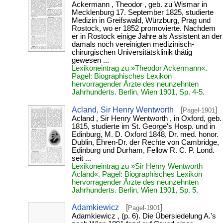
Ackermann , Theodor , geb. zu Wismar in
Mecklenburg 17. September 1825, studierte
Medizin in Greifswald, Würzburg, Prag und
Rostock, wo er 1852 promovierte. Nachdem
er in Rostock einige Jahre als Assistent an der
damals noch vereinigten medizinisch-
chirurgischen Universitätsklinik thätig
gewesen ...
Lexikoneintrag zu »Theodor Ackermann«.
Pagel: Biographisches Lexikon
hervorragender Ärzte des neunzehnten
Jahrhunderts. Berlin, Wien 1901, Sp. 4-5.
Acland, Sir Henry Wentworth
[
]
Pagel-1901
Acland , Sir Henry Wentworth , in Oxford, geb.
1815, studierte im St. George's Hosp. und in
Edinburg, M. D. Oxford 1848, Dr. med. honor.
Dublin, Ehren-Dr. der Rechte von Cambridge,
Edinburg und Durham, Fellow R. C. P. Lond.
seit ...
Lexikoneintrag zu »Sir Henry Wentworth
Acland«. Pagel: Biographisches Lexikon
hervorragender Ärzte des neunzehnten
Jahrhunderts. Berlin, Wien 1901, Sp. 5.
Adamkiewicz
[
]
Pagel-1901
Adamkiewicz , (p. 6). Die Übersiedelung A.'s