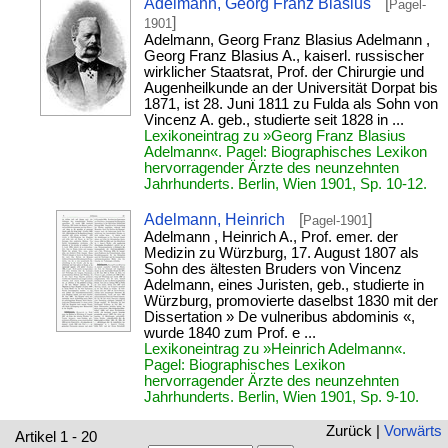
Adelmann, Georg Franz Blasius
[
Pagel-
]
1901
Adelmann, Georg Franz Blasius Adelmann ,
Georg Franz Blasius A., kaiserl. russischer
wirklicher Staatsrat, Prof. der Chirurgie und
Augenheilkunde an der Universität Dorpat bis
1871, ist 28. Juni 1811 zu Fulda als Sohn von
Vincenz A. geb., studierte seit 1828 in ...
Lexikoneintrag zu »Georg Franz Blasius
Adelmann«. Pagel: Biographisches Lexikon
hervorragender Ärzte des neunzehnten
Jahrhunderts. Berlin, Wien 1901, Sp. 10-12.
Adelmann, Heinrich
[
]
Pagel-1901
Adelmann , Heinrich A., Prof. emer. der
Medizin zu Würzburg, 17. August 1807 als
Sohn des ältesten Bruders von Vincenz
Adelmann, eines Juristen, geb., studierte in
Würzburg, promovierte daselbst 1830 mit der
Dissertation » De vulneribus abdominis «,
wurde 1840 zum Prof. e ...
Lexikoneintrag zu »Heinrich Adelmann«.
Pagel: Biographisches Lexikon
hervorragender Ärzte des neunzehnten
Jahrhunderts. Berlin, Wien 1901, Sp. 9-10.
Zurück |
Vorwärts
Artikel 1 - 20