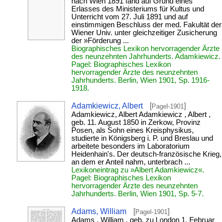
nach Wien 1891 fand auf Grund eines
Erlasses des Ministeriums für Kultus und
Unterricht vom 27. Juli 1891 und auf
einstimmigen Beschluss der med. Fakultät der
Wiener Univ. unter gleichzeitiger Zusicherung
der »Förderung ...
Biographisches Lexikon hervorragender Ärzte
des neunzehnten Jahrhunderts. Adamkiewicz.
Pagel: Biographisches Lexikon
hervorragender Ärzte des neunzehnten
Jahrhunderts. Berlin, Wien 1901, Sp. 1916-
1918.
Adamkiewicz, Albert
[
]
Pagel-1901
Adamkiewicz, Albert Adamkiewicz , Albert ,
geb. 11. August 1850 in Zerkow, Provinz
Posen, als Sohn eines Kreisphysikus,
studierte in Königsberg i. P. und Breslau und
arbeitete besonders im Laboratorium
Heidenhain's. Der deutsch-französische Krieg,
an dem er Anteil nahm, unterbrach ...
Lexikoneintrag zu »Albert Adamkiewicz«.
Pagel: Biographisches Lexikon
hervorragender Ärzte des neunzehnten
Jahrhunderts. Berlin, Wien 1901, Sp. 5-7.
Adams, William
[
]
Pagel-1901
Adams , William , geb. zu London 1. Februar