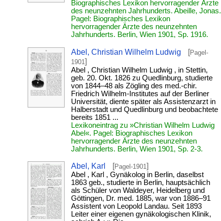
Biographisches Lexikon hervorragender Ärzte
des neunzehnten Jahrhunderts. Abeille, Jonas.
Pagel: Biographisches Lexikon
hervorragender Ärzte des neunzehnten
Jahrhunderts. Berlin, Wien 1901, Sp. 1916.
Abel, Christian Wilhelm Ludwig
[
Pagel-
]
1901
Abel , Christian Wilhelm Ludwig , in Stettin,
geb. 20. Okt. 1826 zu Quedlinburg, studierte
von 1844–48 als Zögling des med.-chir.
Friedrich Wilhelm-Institutes auf der Berliner
Universität, diente später als Assistenzarzt in
Halberstadt und Quedlinburg und beobachtete
bereits 1851 ...
Lexikoneintrag zu »Christian Wilhelm Ludwig
Abel«. Pagel: Biographisches Lexikon
hervorragender Ärzte des neunzehnten
Jahrhunderts. Berlin, Wien 1901, Sp. 2-3.
Abel, Karl
[
]
Pagel-1901
Abel , Karl , Gynäkolog in Berlin, daselbst
1863 geb., studierte in Berlin, hauptsächlich
als Schüler von Waldeyer, Heidelberg und
Göttingen, Dr. med. 1885, war von 1886–91
Assistent von Leopold Landau. Seit 1893
Leiter einer eigenen gynäkologischen Klinik,