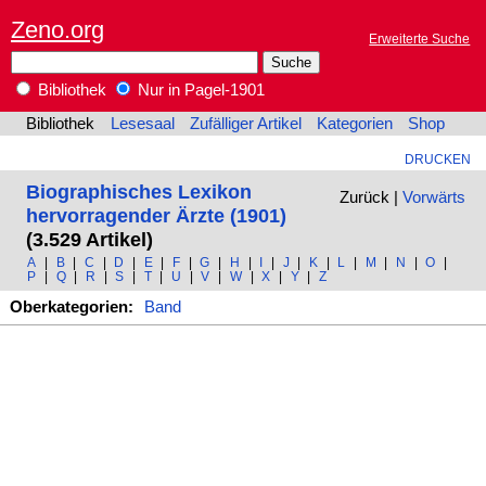
Zeno.org
Erweiterte Suche
Bibliothek
Nur in Pagel-1901
Bibliothek
Lesesaal
Zufälliger Artikel
Kategorien
Shop
DRUCKEN
Biographisches Lexikon
Zurück |
Vorwärts
hervorragender Ärzte (1901)
(3.529 Artikel)
A
|
B
|
C
|
D
|
E
|
F
|
G
|
H
|
I
|
J
|
K
|
L
|
M
|
N
|
O
|
P
|
Q
|
R
|
S
|
T
|
U
|
V
|
W
|
X
|
Y
|
Z
Oberkategorien:
Band