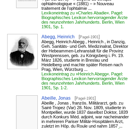
ophtalmologique « (1881) – » Nouveau
traitement de l'ophtalmie ...
Lexikoneintrag zu »Charles Abadie«. Pagel:
Biographisches Lexikon hervorragender Ärzte
des neunzehnten Jahrhunderts. Berlin, Wien
1901, Sp. 1.
Abegg, Heinrich
[
]
Pagel-1901
Abegg, Heinrich Abegg , Heinrich , in Danzig,
Geh. Sanitäts- und Geh. Medizinalrat, Direktor
der Hebeammen-Lehranstalt für die Provinz
Westprenssen, geb. zu Königsberg i. Pr. 19.
März 1826, studierte in Breslau und
Heidelberg und machte später Reisen nach
Prag, Wien, Würzburg ...
Lexikoneintrag zu »Heinrich Abegg«. Pagel:
Biographisches Lexikon hervorragender Ärzte
des neunzehnten Jahrhunderts. Berlin, Wien
1901, Sp. 1-2.
Abeille, Jonas
[
]
Pagel-1901
Abeille , Jonas , französ. Militärarzt, geb. zu
Saint-Tropez (Var) 28. Nov. 1809, studierte in
Montpellier, wurde 1837 daselbst Doktor, 1839
durch Konkurs Méd. adjoint, war nacheinander
in mehreren Pariser Militär-Hospitälern Arzt,
zuletzt im Hôp. du Roule und nahm 1857 ...