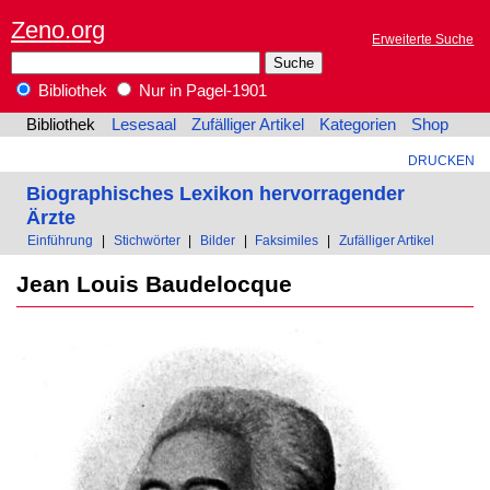
Zeno.org
Erweiterte Suche
Bibliothek
Nur in Pagel-1901
Bibliothek
Lesesaal
Zufälliger Artikel
Kategorien
Shop
DRUCKEN
Biographisches Lexikon hervorragender
Ärzte
Einführung
|
Stichwörter
|
Bilder
|
Faksimiles
|
Zufälliger Artikel
Jean Louis Baudelocque