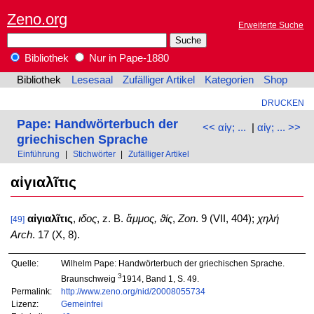
Zeno.org
Erweiterte Suche
Bibliothek
Nur in Pape-1880
Bibliothek
Lesesaal
Zufälliger Artikel
Kategorien
Shop
DRUCKEN
Pape: Handwörterbuch der
<< αἰγ; ...
|
αἰγ; ... >>
griechischen Sprache
Einführung
|
Stichwörter
|
Zufälliger Artikel
αἰγιαλῖτις
αἰγιαλῖτις
,
ιδος
, z. B.
ἄμμος, ϑίς
,
Zon
. 9 (VII, 404);
χηλή
[49]
Arch
. 17 (X, 8).
Quelle:
Wilhelm Pape: Handwörterbuch der griechischen Sprache.
3
Braunschweig
1914, Band 1, S. 49.
Permalink:
http://www.zeno.org/nid/20008055734
Lizenz:
Gemeinfrei