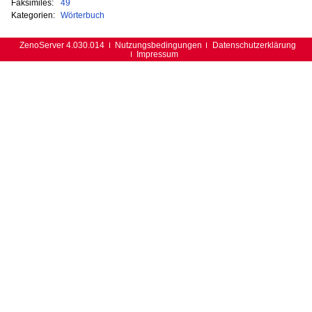
Faksimiles:
49
Kategorien:
Wörterbuch
ZenoServer 4.030.014
Nutzungsbedingungen
Datenschutzerklärung
Impressum