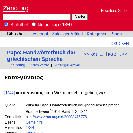
Zeno.org
Erweiterte Suche
Bibliothek
Nur in Pape-1880
Bibliothek
Lesesaal
Zufälliger Artikel
Kategorien
Shop
DRUCKEN
Pape: Handwörterbuch der
<< κατ; ...
|
κατ: ... >>
griechischen Sprache
Einführung
|
Stichwörter
|
Zufälliger Artikel
κατα-γύναιος
κατα-γύναιος
, den Weibern sehr ergeben,
Sp
.
[1344]
Quelle:
Wilhelm Pape: Handwörterbuch der griechischen Sprache.
3
Braunschweig
1914, Band 1, S. 1344.
Permalink:
http://www.zeno.org/nid/20008475776
Lizenz:
Gemeinfrei
Faksimiles:
1344
Kategorien:
Wörterbuch