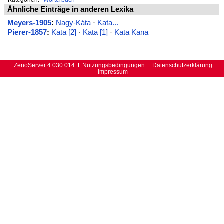
Ähnliche Einträge in anderen Lexika
Meyers-1905
:
Nagy-Káta
·
Kata...
Pierer-1857
:
Kata [2]
·
Kata [1]
·
Kata Kana
ZenoServer 4.030.014
Nutzungsbedingungen
Datenschutzerklärung
Impressum