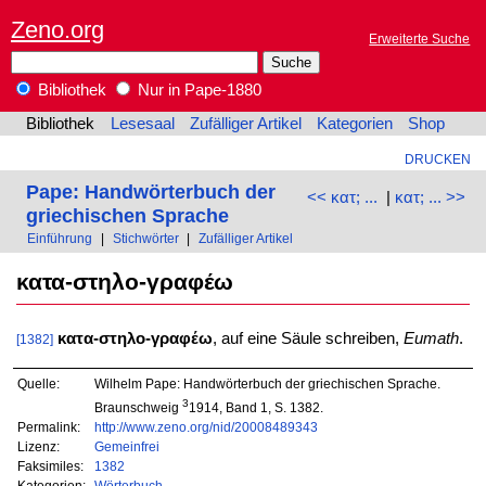
Zeno.org
Erweiterte Suche
Bibliothek
Nur in Pape-1880
Bibliothek
Lesesaal
Zufälliger Artikel
Kategorien
Shop
DRUCKEN
Pape: Handwörterbuch der
<< κατ; ...
|
κατ; ... >>
griechischen Sprache
Einführung
|
Stichwörter
|
Zufälliger Artikel
κατα-στηλο-γραφέω
κατα-στηλο-γραφέω
, auf eine Säule schreiben,
Eumath
.
[1382]
Quelle:
Wilhelm Pape: Handwörterbuch der griechischen Sprache.
3
Braunschweig
1914, Band 1, S. 1382.
Permalink:
http://www.zeno.org/nid/20008489343
Lizenz:
Gemeinfrei
Faksimiles:
1382
Kategorien:
Wörterbuch