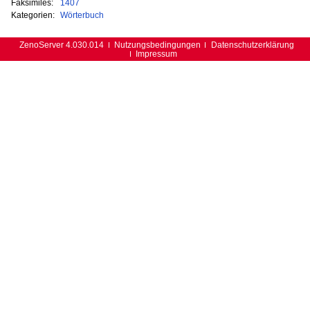
Faksimiles:
1407
Kategorien:
Wörterbuch
ZenoServer 4.030.014
Nutzungsbedingungen
Datenschutzerklärung
Impressum