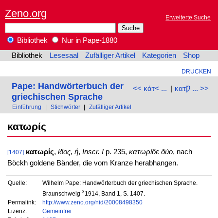
Zeno.org
Erweiterte Suche
Bibliothek
Nur in Pape-1880
Bibliothek
Lesesaal
Zufälliger Artikel
Kategorien
Shop
DRUCKEN
Pape: Handwörterbuch der
<< κάτ< ...
|
κατǷ ... >>
griechischen Sprache
Einführung
|
Stichwörter
|
Zufälliger Artikel
κατωρίς
κατωρίς
,
ίδος, ἡ
,
Inscr. I
p. 235,
κατωρίδε δύο
, nach
[1407]
Böckh goldene Bänder, die vom Kranze herabhangen.
Quelle:
Wilhelm Pape: Handwörterbuch der griechischen Sprache.
3
Braunschweig
1914, Band 1, S. 1407.
Permalink:
http://www.zeno.org/nid/20008498350
Lizenz:
Gemeinfrei