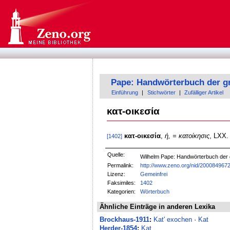
Pape: Handwörterbuch der g
Einführung
|
Stichwörter
|
Zufälliger Artikel
κατ-οικεσία
κατ-οικεσία
,
ἡ, = κατοίκησις
, LXX.
[1402]
Quelle:
Wilhelm Pape: Handwörterbuch der
Permalink:
http://www.zeno.org/nid/200084967
Lizenz:
Gemeinfrei
Faksimiles:
1402
Kategorien:
Wörterbuch
Ähnliche Einträge in anderen Lexika
Brockhaus-1911
:
Kat' exochen
·
Kat
Herder-1854
:
Kat