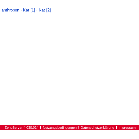
' anthrōpon
·
Kat [1]
·
Kat [2]
ZenoServer 4.030.014
Nutzungsbedingungen
Datenschutzerklärung
Impressum