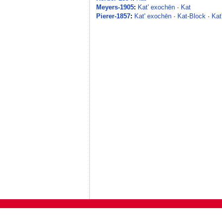
Meyers-1905
:
Kat' exochēn
·
Kat
Pierer-1857
:
Kat' exochēn
·
Kat-Block
·
Kat