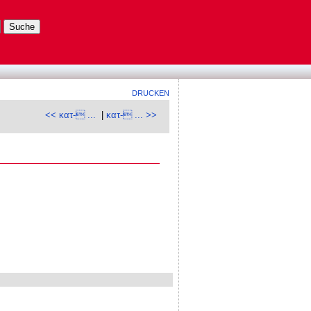
DRUCKEN
<< κατ- ...
|
κατ- ... >>