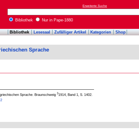
Erweiterte Suche
Bibliothek
Nur in Pape-1880
Bibliothek
Lesesaal
Zufälliger Artikel
Kategorien
Shop
riechischen Sprache
3
 griechischen Sprache. Braunschweig
1914, Band 1, S. 1402.
22