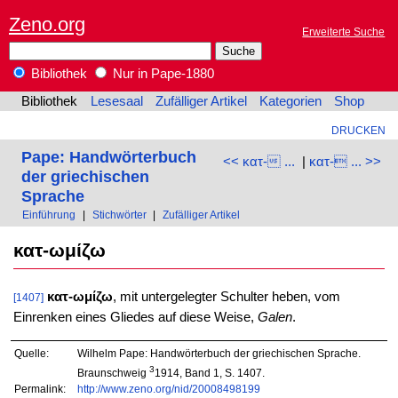
Zeno.org
Erweiterte Suche
Bibliothek
Nur in Pape-1880
Bibliothek
Lesesaal
Zufälliger Artikel
Kategorien
Shop
DRUCKEN
Pape: Handwörterbuch
<< κατ- ...
|
κατ- ... >>
der griechischen
Sprache
Einführung
|
Stichwörter
|
Zufälliger Artikel
κατ-ωμίζω
κατ-ωμίζω
, mit untergelegter Schulter heben, vom
[1407]
Einrenken eines Gliedes auf diese Weise,
Galen
.
Quelle:
Wilhelm Pape: Handwörterbuch der griechischen Sprache.
3
Braunschweig
1914, Band 1, S. 1407.
Permalink:
http://www.zeno.org/nid/20008498199