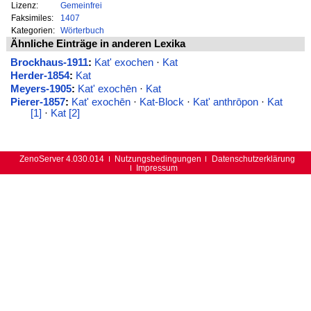
Lizenz:
Gemeinfrei
Faksimiles:
1407
Kategorien:
Wörterbuch
Ähnliche Einträge in anderen Lexika
Brockhaus-1911
:
Kat' exochen
·
Kat
Herder-1854
:
Kat
Meyers-1905
:
Kat' exochēn
·
Kat
Pierer-1857
:
Kat' exochēn
·
Kat-Block
·
Kat' anthrōpon
·
Kat
[1]
·
Kat [2]
ZenoServer 4.030.014
Nutzungsbedingungen
Datenschutzerklärung
Impressum