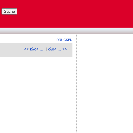
DRUCKEN
<< κλο< ...
|
κλο< ... >>