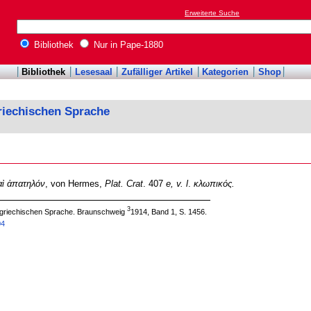
Erweiterte Suche
Bibliothek
Nur in Pape-1880
Bibliothek
Lesesaal
Zufälliger Artikel
Kategorien
Shop
riechischen Sprache
αὶ ἀπατηλόν
, von Hermes,
Plat. Crat
. 407
e, v. l
.
κλωπικός.
3
 griechischen Sprache. Braunschweig
1914, Band 1, S. 1456.
04