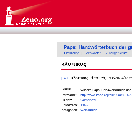
Pape: Handwörterbuch der g
Einführung
|
Stichwörter
|
Zufälliger Artikel
κλοπικός
κλοπικός
, diebisch;
τὸ κλοπικὸν κ
[1456]
Quelle:
Wilhelm Pape: Handwörterbuch der
Permalink:
http://www.zeno.org/nid/200085152
Lizenz:
Gemeinfrei
Faksimiles:
1456
Kategorien:
Wörterbuch