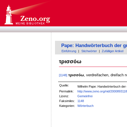
Pape: Handwörterbuch der g
Einführung
|
Stichwörter
|
Zufälliger Artikel
τρισσόω
τρισσόω
, verdreifachen, dreifach
[1148]
Quelle:
Wilhelm Pape: Handwörterbuch der
Permalink:
http://www.zeno.org/nid/200089311
Lizenz:
Gemeinfrei
Faksimiles:
1148
Kategorien:
Wörterbuch