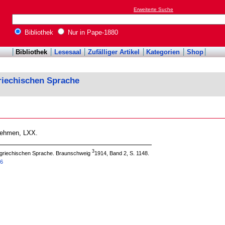
Erweiterte Suche
Bibliothek
Nur in Pape-1880
Bibliothek
Lesesaal
Zufälliger Artikel
Kategorien
Shop
riechischen Sprache
 nehmen, LXX.
3
 griechischen Sprache. Braunschweig
1914, Band 2, S. 1148.
86