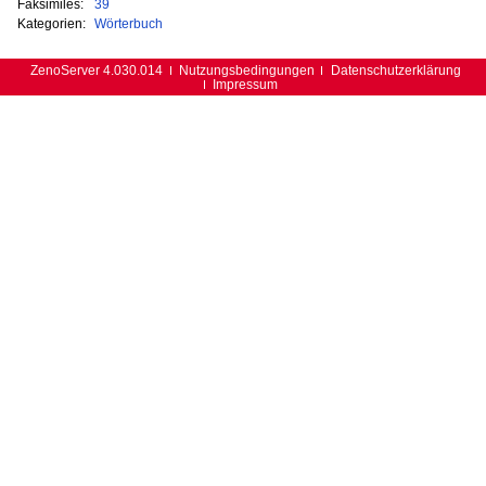
Faksimiles:
39
Kategorien:
Wörterbuch
ZenoServer 4.030.014
Nutzungsbedingungen
Datenschutzerklärung
Impressum