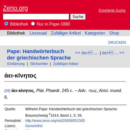
Zeno.org
Erweiterte Suche
Bibliothek
Nur in Pape-1880
Bibliothek
Lesesaal
Zufälliger Artikel
Kategorien
Shop
DRUCKEN
Pape: Handwörterbuch
<< ἀει- ...
|
ἀεί- ... >>
der griechischen Sprache
Einführung
|
Stichwörter
|
Zufälliger Artikel
ἀει-κῑνητος
ἀει-κῑνητος
,
Plat. Phaedr
. 245 c. –
Adv
.
-τως
,
Arist. mund
.
[39]
6.
Quelle:
Wilhelm Pape: Handwörterbuch der griechischen Sprache.
3
Braunschweig
1914, Band 1, S. 39.
Permalink:
http://www.zeno.org/nid/20008051585
Lizenz:
Gemeinfrei